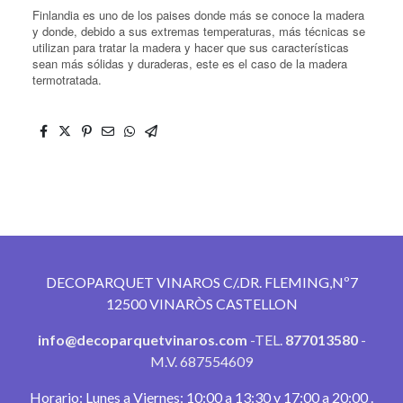
Finlandia es uno de los paises donde más se conoce la madera
y donde, debido a sus extremas temperaturas, más técnicas se
utilizan para tratar la madera y hacer que sus características
sean más sólidas y duraderas, este es el caso de la madera
termotratada.
DECOPARQUET VINAROS C/.DR. FLEMING,Nº7
12500 VINARÒS CASTELLON
info@decoparquetvinaros.com
-TEL.
877013580
-
M.V. 687554609
Horario: Lunes a Viernes: 10:00 a 13:30 y 17:00 a 20:00 .