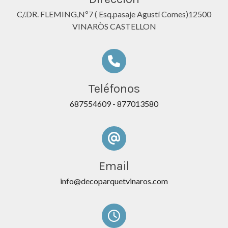
C/.DR. FLEMING,Nº7 ( Esq.pasaje Agustí Comes)12500
VINARÒS CASTELLON
Teléfonos
687554609
-
877013580
Email
info@decoparquetvinaros.com