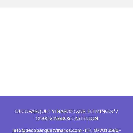
DECOPARQUET VINAROS C/.DR. FLEMING,Nº7
12500 VINARÒS CASTELLON
info@decoparquetvinaros.com
-TEL.
877013580
-